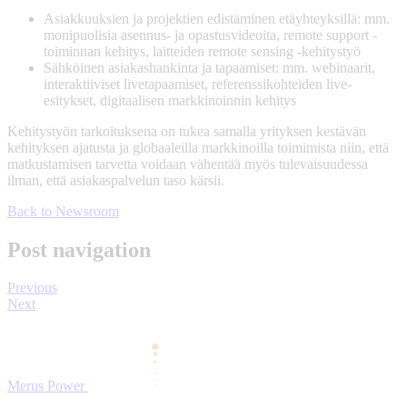
Asiakkuuksien ja projektien edistäminen etäyhteyksillä: mm.
monipuolisia asennus- ja opastusvideoita, remote support -
toiminnan kehitys, laitteiden remote sensing -kehitystyö
Sähköinen asiakashankinta ja tapaamiset: mm. webinaarit,
interaktiiviset livetapaamiset, referenssikohteiden live-
esitykset, digitaalisen markkinoinnin kehitys
Kehitystyön tarkoituksena on tukea samalla yrityksen kestävän
kehityksen ajatusta ja globaaleilla markkinoilla toimimista niin, että
matkustamisen tarvetta voidaan vähentää myös tulevaisuudessa
ilman, että asiakaspalvelun taso kärsii.
Back to Newsroom
Post navigation
Previous
Next
Merus Power