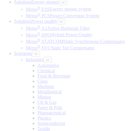
Solutions
Energy storage
®
Merus
ESS
Energy storage system
®
Merus
PCS
Power Conversion System
Solutions
Power quality
®
Merus
A2
Active Harmonic Filter
®
Merus
HPQ
Hybrid Power Quality
®
Merus
STATCOM
Static Synchronous Compensator
®
Merus
SVC
Static Var Compensator
Segments
Industries
Automotive
Chemical
Food & Beverage
Glass
Maritime
Metallurgical
Mining
Oil & Gas
Paper & Pulp
Pharmaceutical
Plastics
Semiconductor
Textile