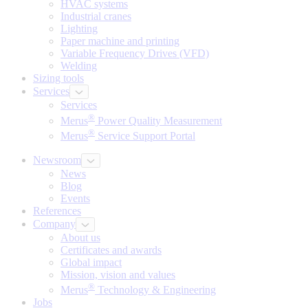
HVAC systems
Industrial cranes
Lighting
Paper machine and printing
Variable Frequency Drives (VFD)
Welding
Sizing tools
Services
Services
®
Merus
Power Quality Measurement
®
Merus
Service Support Portal
Newsroom
News
Blog
Events
References
Company
About us
Certificates and awards
Global impact
Mission, vision and values
®
Merus
Technology & Engineering
Jobs