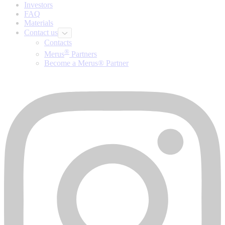
Investors
FAQ
Materials
Contact us
Contacts
®
Merus
Partners
Become a Merus® Partner