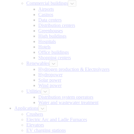
Commercial buildings
Airports
Casinos
Data centers
Distribution centers
Greenhouses
High buildings
Hospitals
Hotels
Office buildings
Shopping centers
Renewables
Hydrogen production & Electrolyzers
Hydropower
Solar power
Wind power
Utilities
Distribution system operators
Water and wastewater treatment
Applications
Crushers
Electric Arc and Ladle Furnaces
Elevators
EV charging stations