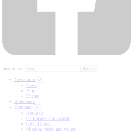
Search for:
Newsroom
News
Blog
Events
References
Company
About us
Certificates and awards
Global impact
Mission, vision and values