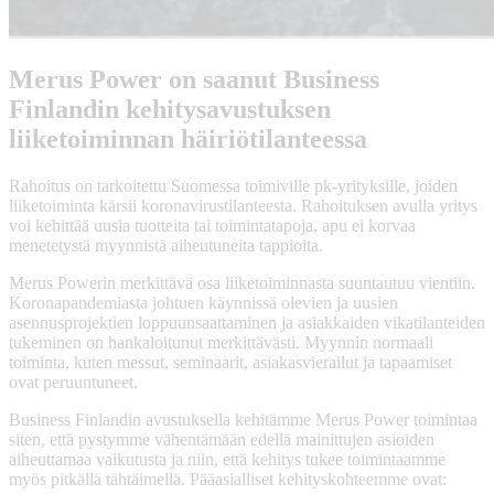
Merus Power on saanut Business
Finlandin kehitysavustuksen
liiketoiminnan häiriötilanteessa
Rahoitus on tarkoitettu Suomessa toimiville pk-yrityksille, joiden
liiketoiminta kärsii koronavirustilanteesta. Rahoituksen avulla yritys
voi kehittää uusia tuotteita tai toimintatapoja, apu ei korvaa
menetetystä myynnistä aiheutuneita tappioita.
Merus Powerin merkittävä osa liiketoiminnasta suuntautuu vientiin.
Koronapandemiasta johtuen käynnissä olevien ja uusien
asennusprojektien loppuunsaattaminen ja asiakkaiden vikatilanteiden
tukeminen on hankaloitunut merkittävästi. Myynnin normaali
toiminta, kuten messut, seminaarit, asiakasvierailut ja tapaamiset
ovat peruuntuneet.
Business Finlandin avustuksella kehitämme Merus Power toimintaa
siten, että pystymme vähentämään edellä mainittujen asioiden
aiheuttamaa vaikutusta ja niin, että kehitys tukee toimintaamme
myös pitkällä tähtäimellä. Pääasialliset kehityskohteemme ovat: