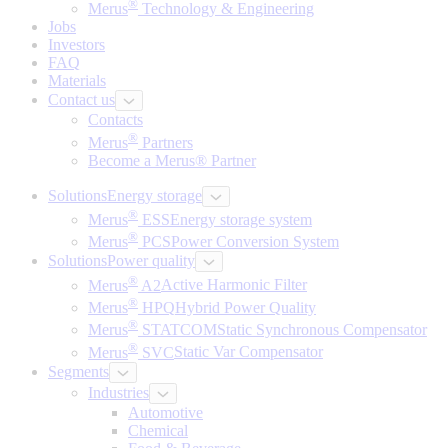
®
Merus
Technology & Engineering
Jobs
Investors
FAQ
Materials
Contact us
Contacts
®
Merus
Partners
Become a Merus® Partner
Solutions
Energy storage
®
Merus
ESS
Energy storage system
®
Merus
PCS
Power Conversion System
Solutions
Power quality
®
Merus
A2
Active Harmonic Filter
®
Merus
HPQ
Hybrid Power Quality
®
Merus
STATCOM
Static Synchronous Compensator
®
Merus
SVC
Static Var Compensator
Segments
Industries
Automotive
Chemical