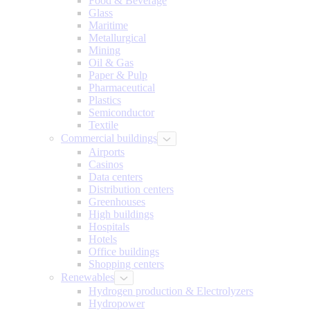
Food & Beverage
Glass
Maritime
Metallurgical
Mining
Oil & Gas
Paper & Pulp
Pharmaceutical
Plastics
Semiconductor
Textile
Commercial buildings
Airports
Casinos
Data centers
Distribution centers
Greenhouses
High buildings
Hospitals
Hotels
Office buildings
Shopping centers
Renewables
Hydrogen production & Electrolyzers
Hydropower