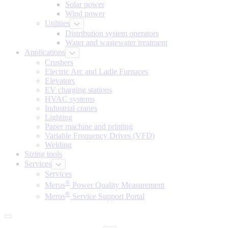
Solar power
Wind power
Utilities
Distribution system operators
Water and wastewater treatment
Applications
Crushers
Electric Arc and Ladle Furnaces
Elevators
EV charging stations
HVAC systems
Industrial cranes
Lighting
Paper machine and printing
Variable Frequency Drives (VFD)
Welding
Sizing tools
Services
Services
®
Merus
Power Quality Measurement
®
Merus
Service Support Portal